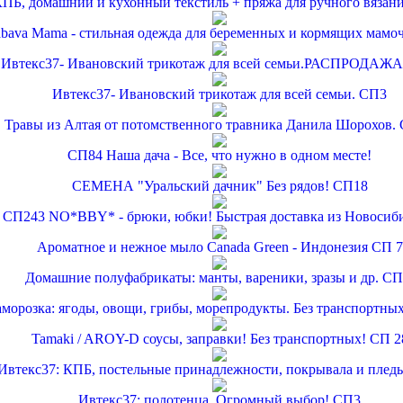
ПБ, домашний и кухонный текстиль + пряжа для ручного вязан
bava Mama - стильная одежда для беременных и кормящих мамо
Ивтекс37- Ивановский трикотаж для всей семьи.РАСПРОДАЖА
Ивтекс37- Ивановский трикотаж для всей семьи. СП3
Травы из Алтая от потомственного травника Данила Шорохов.
СП84 Наша дача - Все, что нужно в одном месте!
СЕМЕНА "Уральский дачник" Без рядов! СП18
СП243 NO*BBY* - брюки, юбки! Быстрая доставка из Новосиби
Ароматное и нежное мыло Canada Green - Индонезия СП 7
Домашние полуфабрикаты: манты, вареники, зразы и др. СП
аморозка: ягоды, овощи, грибы, морепродукты. Без транспортны
Tamaki / AROY-D соусы, заправки! Без транспортных! СП 2
Ивтекс37: КПБ, постельные принадлежности, покрывала и плед
Ивтекс37: полотенца. Огромный выбор! СП3