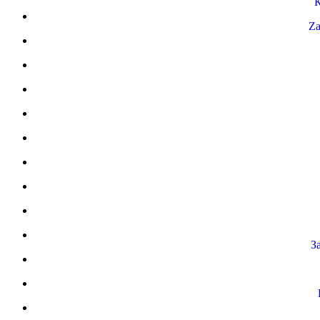
К
Za
З