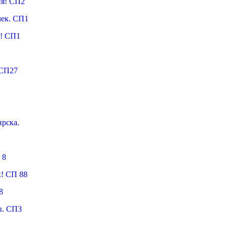
ия! СП2
чек. СП1
! СП1
 СП27
рска.
 8
х! СП 88
8
ы. СП3