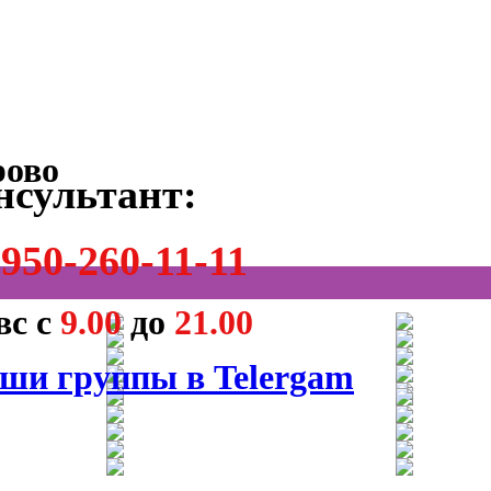
нсультант:
950-260-11-11
вс с
9.00
до
21.00