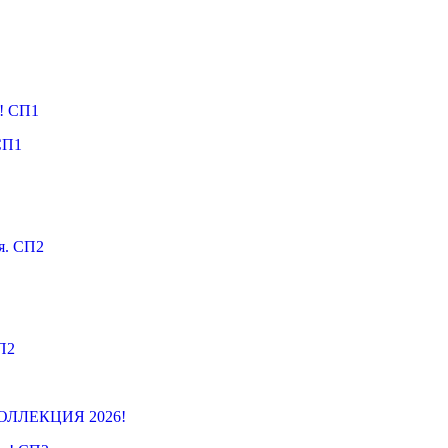
я! СП1
СП1
я. СП2
П2
 КОЛЛЕКЦИЯ 2026!