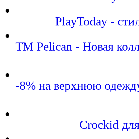
PlayToday - сти
ТМ Pelican - Новая кол
-8% на верхнюю одежду
Crockid дл