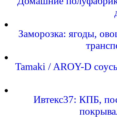
Домашние полуфабрика
Заморозка: ягоды, ово
трансп
Tamaki / AROY-D соусы
Ивтекс37: КПБ, по
покрыва