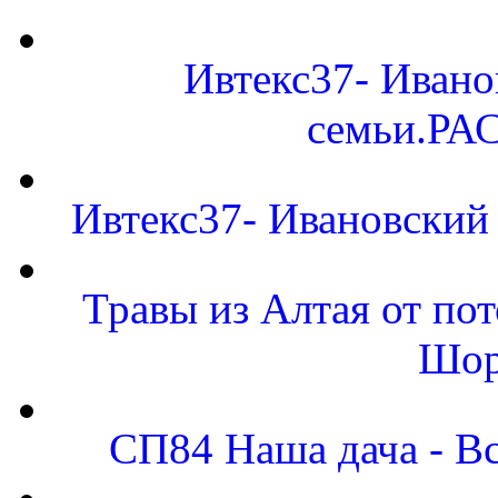
Ивтекс37- Ивано
семьи.Р
Ивтекс37- Ивановский 
Травы из Алтая от по
Шор
СП84 Наша дача - Вс