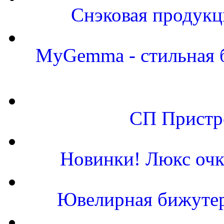
Снэковая продукц
MyGemma - стильная б
СП Пристро
Новинки! Люкс очк
Ювелирная бижутер