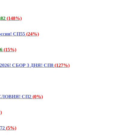
382
(148%)
ссии! СП55
(24%)
6
(15%)
ь 2026! СБОР 3 ДНЯ! СП8
(127%)
УСЛОВИЯ! СП2
(0%)
)
372
(5%)