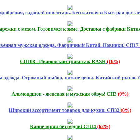
удобрения, садовый инвентарь. Бесплатная и Быстрая доста
арежки с мехом. Готовимся к зиме. Доставка с фабрики Кита
твенная мужская одежда. Фабричный Китай. Новинки! СП17
СП108 - Ивановский трикотаж RASH
(16%)
я одежда. Огромный выбор, низкие цены. Китайский рынок 
Альмондшоп - женская и мужская обвуь! СП3
(0%)
Широкий ассортимент товаров для кухни. СП32
(0%)
Канцелярия без рядов! СП14
(62%)