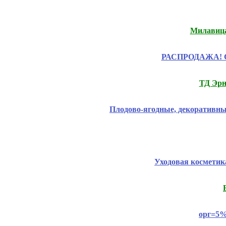
Милавица,
РАСПРОДАЖА! Ски
ТД Эрн
Плодово-ягодные, декоративны
Уходовая космети
орг=5%