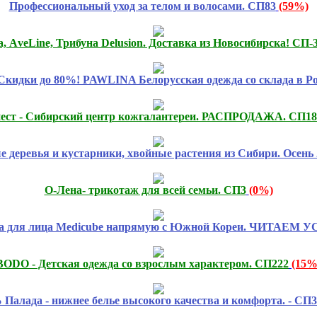
Профессиональный уход за телом и волосами. СП83
(59%)
 АveLine, Трибуна Delusion. Доставка из Новосибирска! CП-
дки до 80%! PAWLINA Белорусская одежда со склада в Ро
ест - Сибирский центр кожгалантереи. РАСПРОДАЖА. СП18
е деревья и кустарники, хвойные растения из Сибири. Осен
О-Лена- трикотаж для всей семьи. СП3
(0%)
ка для лица Medicube напрямую с Южной Кореи. ЧИТАЕМ 
BODO - Детская одежда со взрослым характером. СП222
(15%
 Палада - нижнее белье высокого качества и комфорта. - СП