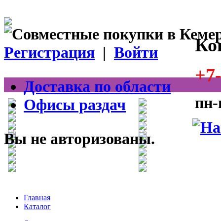
Ко
Регистрация
|
Войти
+7-
Доставка по области
пн-
Офисы раздач
Вы не авторизованы.
Главная
Каталог