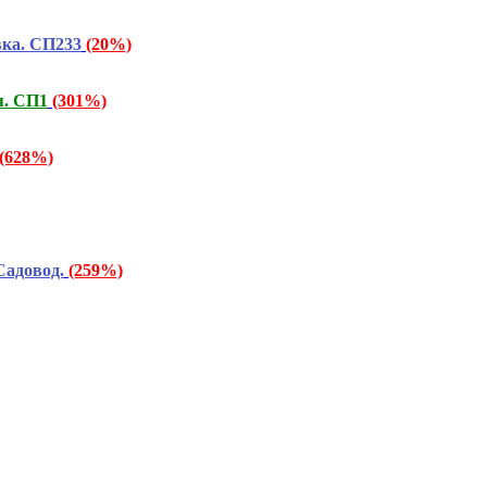
вка. СП233
(20%)
я. СП1
(301%)
(628%)
Садовод.
(259%)