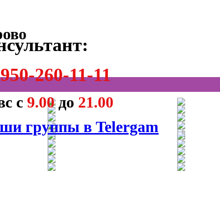
нсультант:
950-260-11-11
вс с
9.00
до
21.00