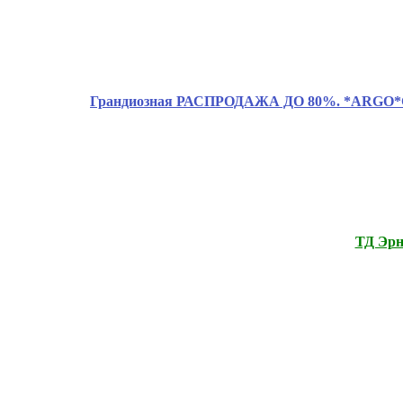
Грандиозная РАСПРОДАЖА ДО 80%. *ARGO*CLAS
ТД Эрн