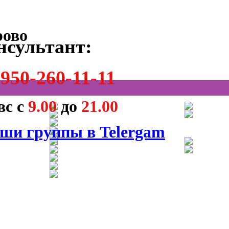
нсультант:
950-260-11-11
вс с
9.00
до
21.00