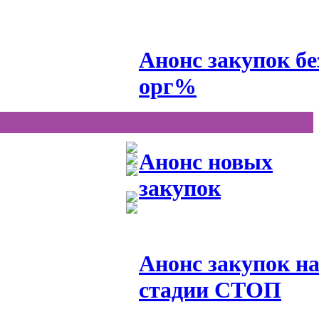
Анонс закупок бе
орг%
Анонс новых
закупок
Анонс закупок н
стадии СТОП