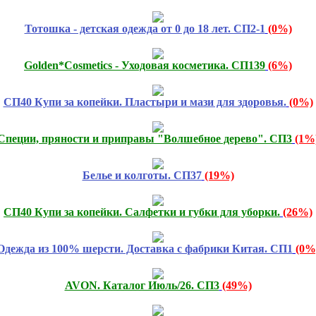
Тотошка - детская одежда от 0 до 18 лет. СП2-1
(0%)
Golden*Cosmetics - Уходовая косметика. СП139
(6%)
СП40 Купи за копейки. Пластыри и мази для здоровья.
(0%)
Специи, пряности и приправы "Волшебное дерево". СП3
(1%
Белье и колготы. СП37
(19%)
СП40 Купи за копейки. Салфетки и губки для уборки.
(26%)
Одежда из 100% шерсти. Доставка с фабрики Китая. СП1
(0%
AVON. Каталог Июль/26. СП3
(49%)