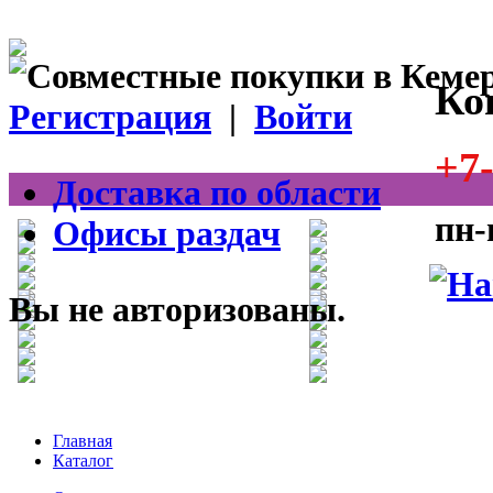
Ко
Регистрация
|
Войти
+7-
Доставка по области
пн-
Офисы раздач
Вы не авторизованы.
Главная
Каталог