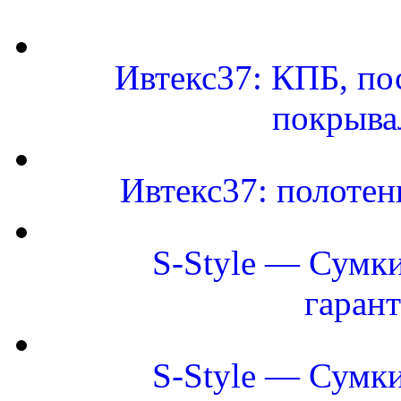
Ивтекс37: КПБ, по
покрыва
Ивтекс37: полоте
S-Style — Сумки
гаран
S-Style — Сумки