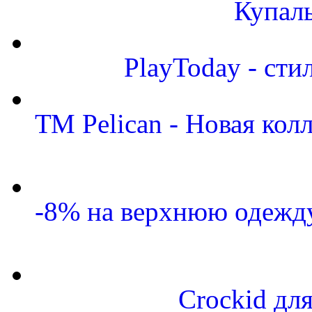
Купал
PlayToday - сти
ТМ Pelican - Новая кол
-8% на верхнюю одежду
Crockid дл