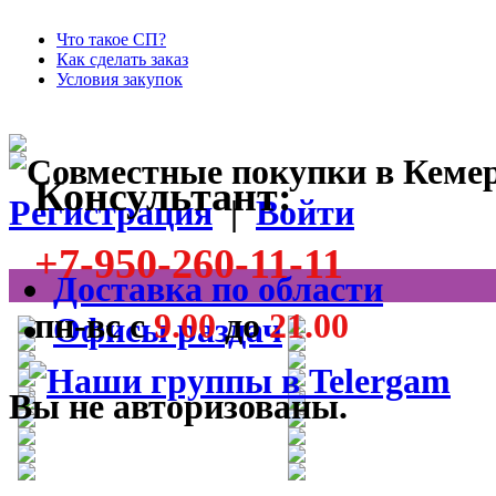
Что такое СП?
Как сделать заказ
Условия закупок
Консультант:
Регистрация
|
Войти
+7-950-260-11-11
Доставка по области
пн-вс с
9.00
до
21.00
Офисы раздач
Вы не авторизованы.