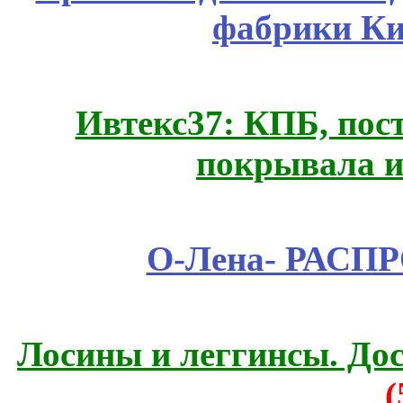
фабрики Ки
Ивтекс37: КПБ, пос
покрывала и
О-Лена- РАСП
Лосины и леггинсы. До