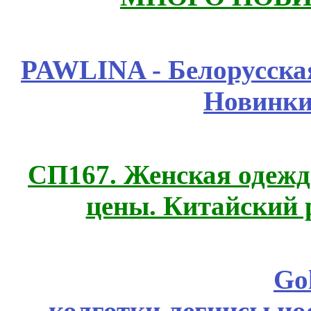
PAWLINA - Белорусская
Новинки
СП167. Женская одежд
цены. Китайский 
Go
колготки,легинсы,н