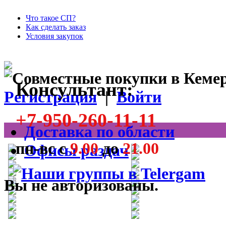
Что такое СП?
Как сделать заказ
Условия закупок
Консультант:
Регистрация
|
Войти
+7-950-260-11-11
Доставка по области
пн-вс с
9.00
до
21.00
Офисы раздач
Вы не авторизованы.