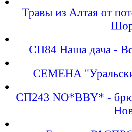
Травы из Алтая от по
Шор
СП84 Наша дача - Вс
СЕМЕНА "Уральский
СП243 NO*BBY* - брюк
Нов