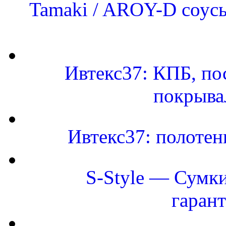
Tamaki / AROY-D соусы
Ивтекс37: КПБ, по
покрыва
Ивтекс37: полоте
S-Style — Сумки
гаран