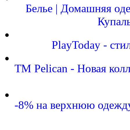
Белье | Домашняя од
Купал
PlayToday - сти
ТМ Pelican - Новая кол
-8% на верхнюю одежду