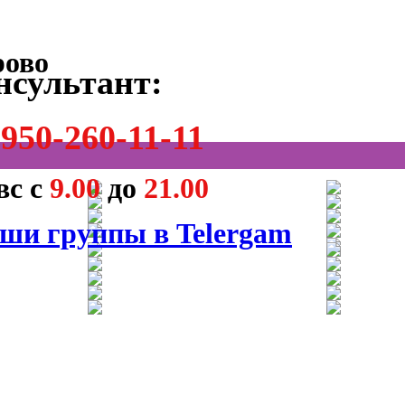
нсультант:
950-260-11-11
вс с
9.00
до
21.00