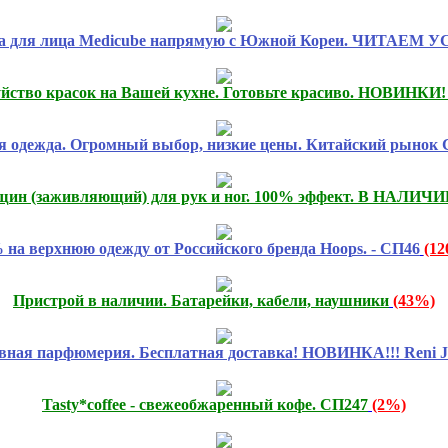
ка для лица Medicube напрямую с Южной Кореи. ЧИТАЕМ 
Буйство красок на Вашей кухне. Готовьте красиво. НОВИНКИ
я одежда. Огромный выбор, низкие цены. Китайский рынок 
ещин (заживляющий) для рук и ног. 100% эффект. В НАЛИЧИИ
 на верхнюю одежду от Российского бренда Hoops. - СП46
(1
Пристрой в наличии. Батарейки, кабели, наушники
(43%)
вная парфюмерия. Бесплатная доставка! НОВИНКА!!! Reni Jo
Tasty*coffee - свежеобжаренный кофе. СП247
(2%)