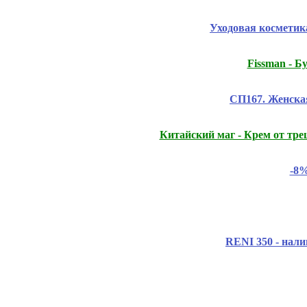
Уходовая космети
Fissmаn - 
СП167. Женска
Китайский маг - Крем от тр
-8%
RENI 350 - нали