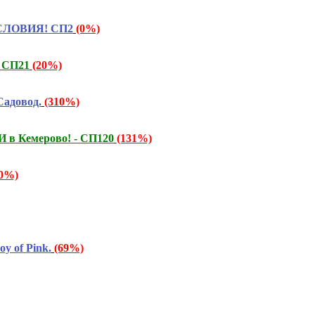
УСЛОВИЯ! СП2
(0%)
! СП21
(20%)
Садовод.
(310%)
 в Кемерово! - СП120
(131%)
20%)
y of Pink.
(69%)