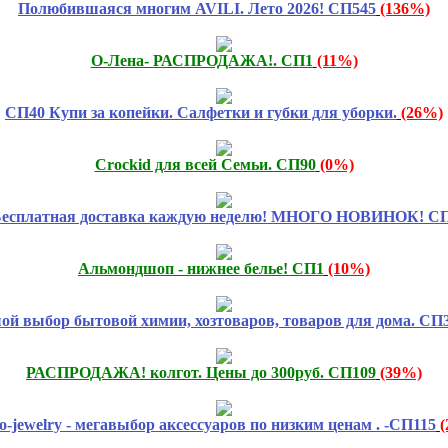
Полюбившаяся многим AVILI. Лето 2026! СП545
(136%)
О-Лена- РАСПРОДАЖА!. СП1
(11%)
СП40 Купи за копейки. Салфетки и губки для уборки.
(26%)
Crockid для всей Семьи. СП90
(0%)
есплатная доставка каждую неделю! МНОГО НОВИНОК! СП
Альмондшоп - нижнее белье! СП1
(10%)
й выбор бытовой химии, хозтоваров, товаров для дома. СП
РАСПРОДАЖА! колгот. Цены до 300руб. СП109
(39%)
to-jewelry - мегавыбор аксессуаров по низким ценам . -СП115