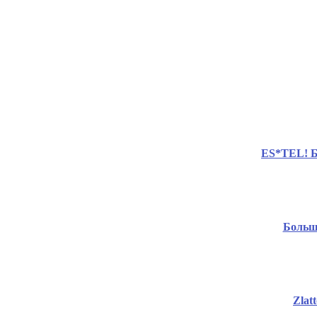
ES*TEL! Б
Большо
Zlat