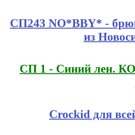
СП243 NO*BBY* - брюк
из Новос
СП 1 - Синий лен.
Crockid для вс