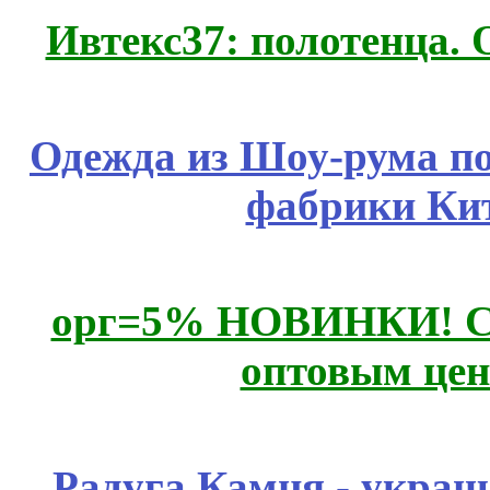
Ивтекс37: полотенца.
Одежда из Шоу-рума по
фабрики Ки
орг=5% НОВИНКИ! CLE
оптовым цен
Радуга Камня - украш