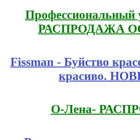
Профессиональный у
РАСПРОДАЖА ОС
Fissmаn - Буйство крас
красиво. НО
О-Лена- РАСП