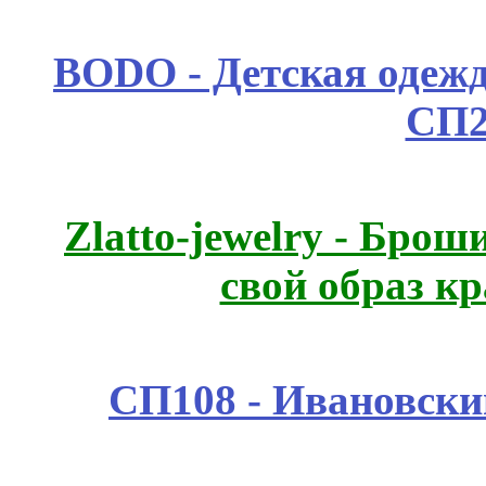
BODO - Детская одежд
СП2
Zlatto-jewelry - Бро
свой образ к
СП108 - Ивановск