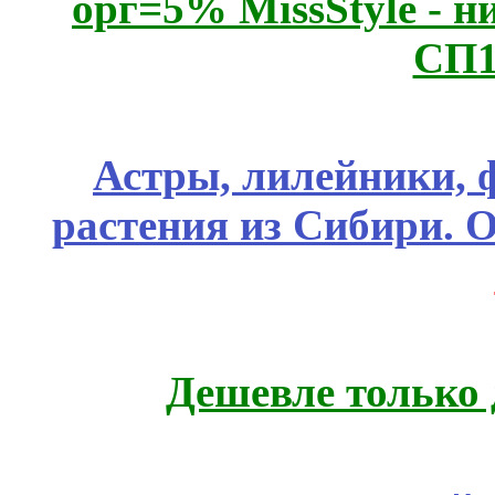
орг=5% MissStyle - н
СП1
Астры, лилейники, 
растения из Сибири. О
Дешевле только 