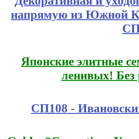
Декоративная и уходо
напрямую из Южной 
СП
Японские элитные се
ленивых! Без
СП108 - Ивановск