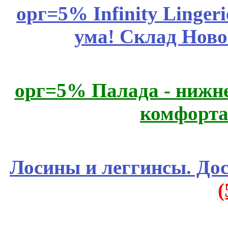
орг=5% Infinity Lingeri
ума! Склад Ново
орг=5% Палада - нижне
комфорта
Лосины и леггинсы. До