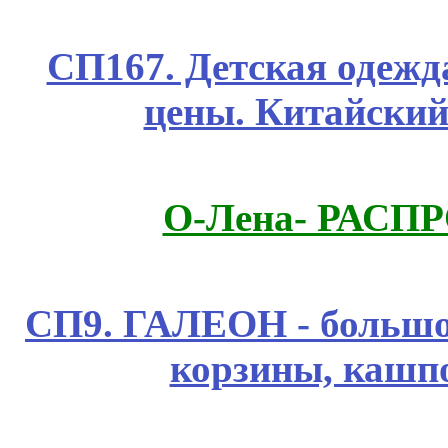
СП167. Детская одежд
цены. Китайский
О-Лена- РАСП
СП9. ГАЛЕОН - большо
корзины, каш