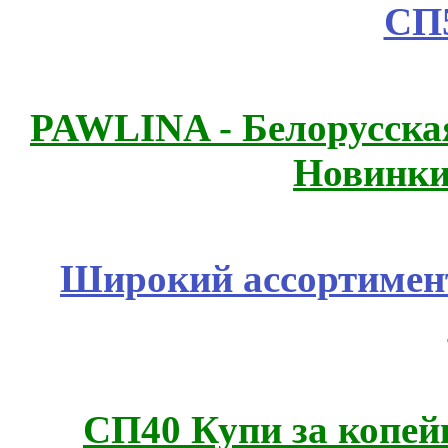
СП
PAWLINA - Белорусская
Новинки
Широкий ассортимент
СП40 Купи за копей