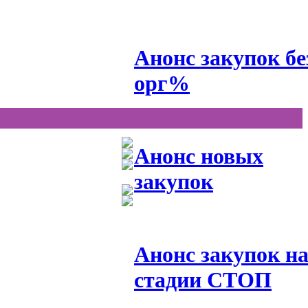
Анонс закупок бе
орг%
Анонс новых
закупок
Анонс закупок н
стадии СТОП