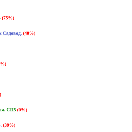
3
(75%)
 Садовод.
(40%)
7%)
)
ая. СП5
(0%)
.
(39%)