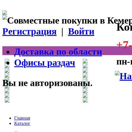
Ко
Регистрация
|
Войти
+7-
Доставка по области
пн-
Офисы раздач
Вы не авторизованы.
Главная
Каталог