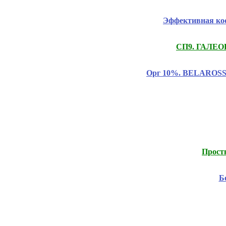
Эффективная ко
СП9. ГАЛЕОН
Орг 10%. BELAROSSO 
Прост
Б