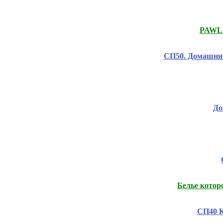
PAWLI
СП50. Домашний
До
Белье котор
СП40 К