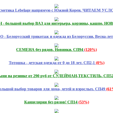
сметика Lebelage напрямую с Южной Кореи. ЧИТАЕМ УСЛ
 - большой выбор ВАЗ для интерьера, корзины, кашпо. Н
- Белорусский трикотаж и одежда из Белоруссии. Весна-лет
СЕМЕНА без рядов. Новинки. СП94
(120%)
Тотошка - детская одежда от 0 до 18 лет. СП2-1
(0%)
ыни на резинке от 290 руб от СУЛЕЙМАН-ТЕКСТИЛЬ. СП5
ольшой выбор товаров для дома, детей и взрослых. СП49
(61
Канцелярия без рядов! СП14
(53%)