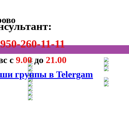
нсультант:
950-260-11-11
вс с
9.00
до
21.00