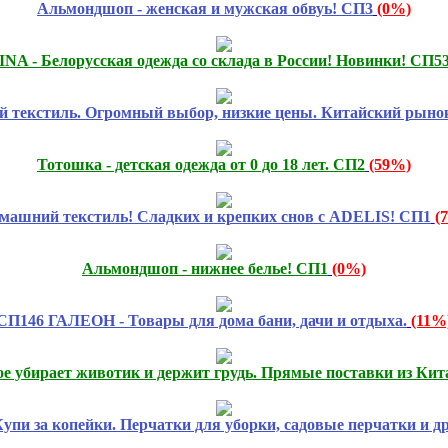
Альмондшоп - женская и мужская обвуь! СП3
(0%)
NA - Белорусская одежда со склада в России! Новинки! СП5
 текстиль. Огромный выбор, низкие цены. Китайский рынок
Тотошка - детская одежда от 0 до 18 лет. СП2
(59%)
машний текстиль! Сладких и крепких снов с ADELIS! СП1
(
Альмондшоп - нижнее белье! СП1
(0%)
СП146 ГАЛЕОН - Товары для дома бани, дачи и отдыха.
(11%
ое убирает животик и держит грудь. Прямые поставки из Кит
упи за копейки. Перчатки для уборки, садовые перчатки и др