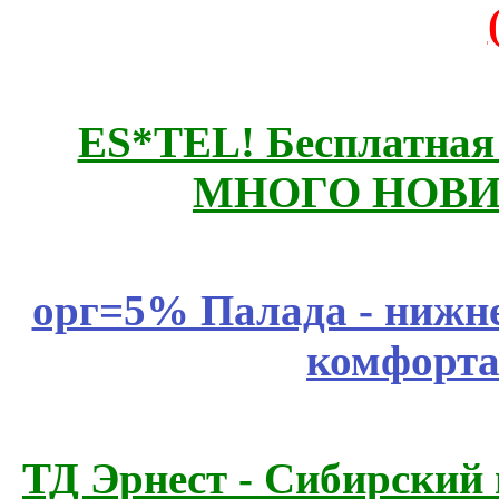
ES*TEL! Бесплатная
МНОГО НОВИН
орг=5% Палада - нижне
комфорта
ТД Эрнест - Сибирский