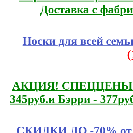
Доставка с фабр
Носки для всей семь
АКЦИЯ! СПЕЦЦЕНЫ н
345руб.и Бэрри - 377руб
СКИДКИ ДО -70% о