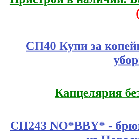
СП40 Купи за копей
убор
Канцелярия бе
СП243 NO*BBY* - брюк