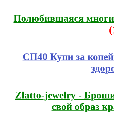
Полюбившаяся многим
СП40 Купи за копей
здор
Zlatto-jewelry - Бро
свой образ к