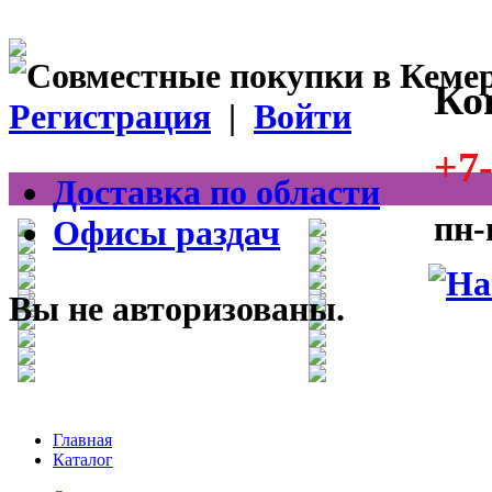
Ко
Регистрация
|
Войти
+7-
Доставка по области
пн-
Офисы раздач
Вы не авторизованы.
Главная
Каталог