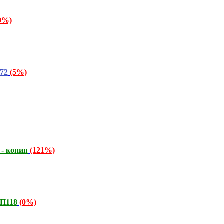
0%)
372
(5%)
 - копия
(121%)
СП118
(0%)