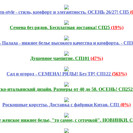
n-style - стиль, комфорт и элегантность. ОСЕНЬ 26/27! СП5
(
Семена без рядов. Бесплатная доставка! СП25
(19%)
 Палада - нижнее белье высокого качества и комфорта. - СП
Душевное чаепитие. СП101
(47%)
Сад и огород - СЕМЕНА! РЯДЫ! Без ТР! СП122
(563%)
ийско-итальянский дизайн. Размеры от 40 до 58. ОСЕНЬ! СП252
Роскошные корсеты. Доставка с фабрики Китая. СП1
(0%)
 женское нижнее белье, "то самое, с сеточкой". НОВИНКИ. 