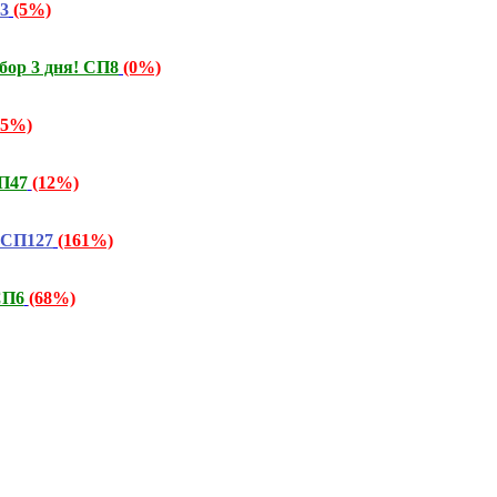
3
(5%)
бор 3 дня! СП8
(0%)
15%)
СП47
(12%)
 СП127
(161%)
СП6
(68%)