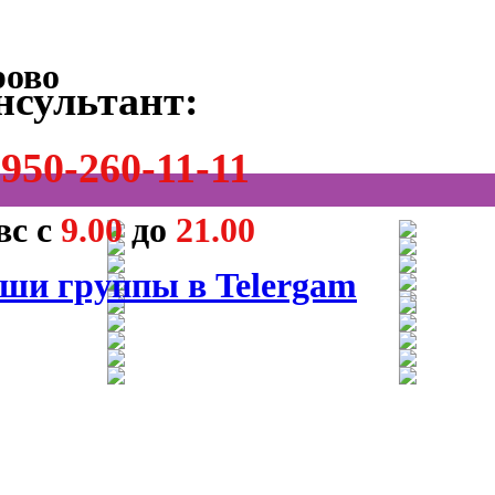
нсультант:
950-260-11-11
вс с
9.00
до
21.00