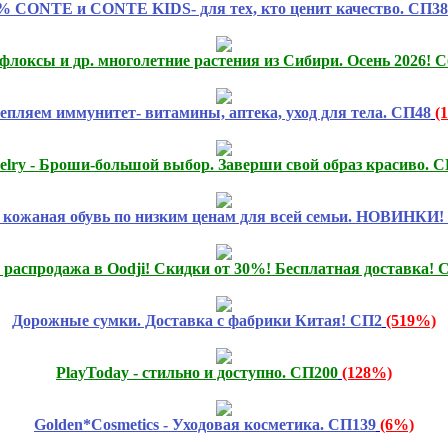
% CONTE и CONTE KIDS- для тех, кто ценит качество. СП38
флоксы и др. многолетние растения из Сибири. Осень 2026! С
епляем иммунитет- витамины, аптека, уход для тела. СП48
(
welry - Броши-большой выбор. Заверши свой образ красиво. 
 кожаная обувь по низким ценам для всей семьи. НОВИНКИ!
распродажа в Oodji! Скидки от 30%! Бесплатная доставка! 
Дорожные сумки. Доставка с фабрики Китая! СП2
(519%)
PlayToday - стильно и доступно. СП200
(128%)
Golden*Cosmetics - Уходовая косметика. СП139
(6%)