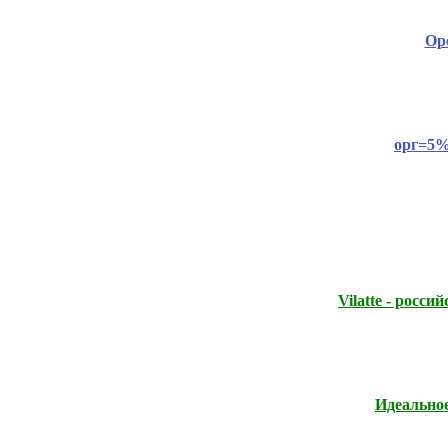
Ope
орг=5%
Vilatte - росс
Идеальное