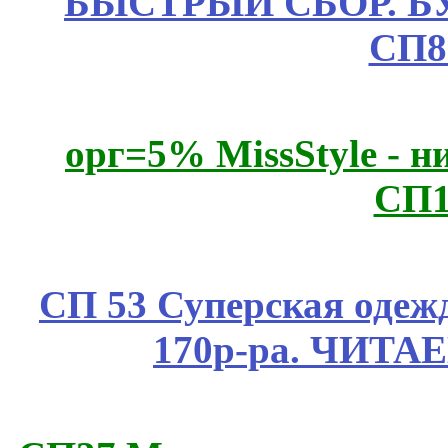
БЫСТРЫЙ СБОР. БУТИ
СП8
орг=5% MissStyle - н
СП1
СП 53 Суперская одежд
170р-ра. ЧИТА