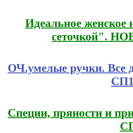
Идеальное женское н
сеточкой". Н
ОЧ.умелые ручки. Все 
СП1
Специи, пряности и пр
С