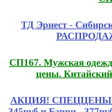
ТД Эрнест - Сибирс
РАСПРОДАЖ
СП167. Мужская одежд
цены. Китайский
АКЦИЯ! СПЕЦЦЕНЫ н
345руб.и Бэрри - 377руб