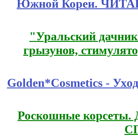
Южной Кореи. ЧИТ
"Уральский дачник"
грызунов, стимулято
Golden*Cosmetics - Ухо
Роскошные корсеты. 
С