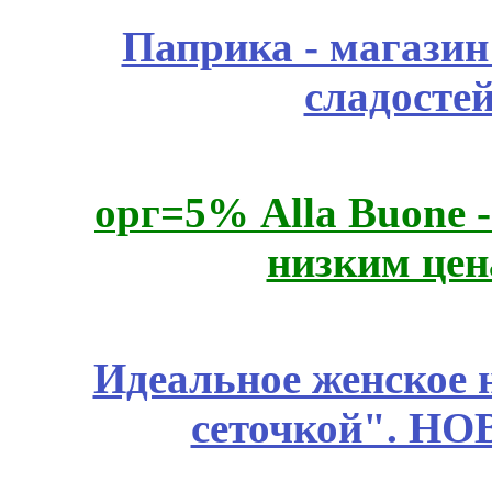
Паприка - магазин
сладосте
орг=5% Alla Buone -
низким цен
Идеальное женское н
сеточкой". Н