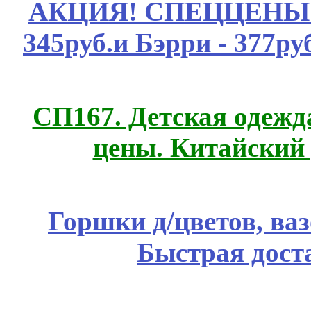
АКЦИЯ! СПЕЦЦЕНЫ н
345руб.и Бэрри - 377руб
СП167. Детская одежд
цены. Китайский
Горшки д/цветов, ва
Быстрая дост