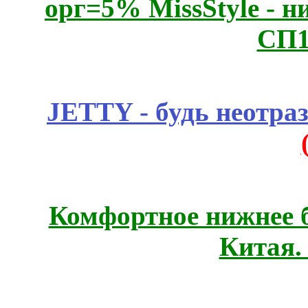
орг=5% MissStyle - н
СП1
JETTY - будь неотр
Комфортное нижнее б
Китая.