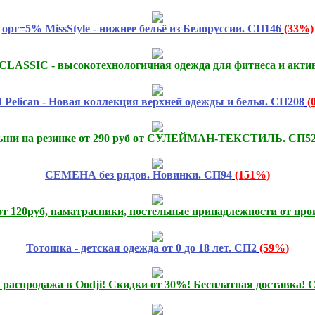
орг=5% MissStyle - нижнее бельё из Белоруссии. СП146
(33%)
SIC - высокотехнологичная одежда для фитнеса и активн
 Pelican - Новая коллекция верхней одежды и белья. СП208
(
ыни на резинке от 290 руб от СУЛЕЙМАН-ТЕКСТИЛЬ. СП5
СЕМЕНА без рядов. Новинки. СП94
(151%)
от 120руб, наматрасники, постельные принадлежности от про
Тотошка - детская одежда от 0 до 18 лет. СП2
(59%)
распродажа в Oodji! Скидки от 30%! Бесплатная доставка! 