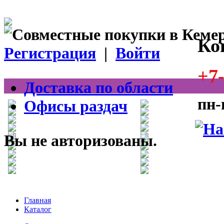
Ко
Регистрация
|
Войти
+7-
Доставка по области
пн-
Офисы раздач
Вы не авторизованы.
Главная
Каталог