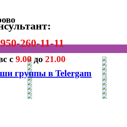
нсультант:
950-260-11-11
вс с
9.00
до
21.00