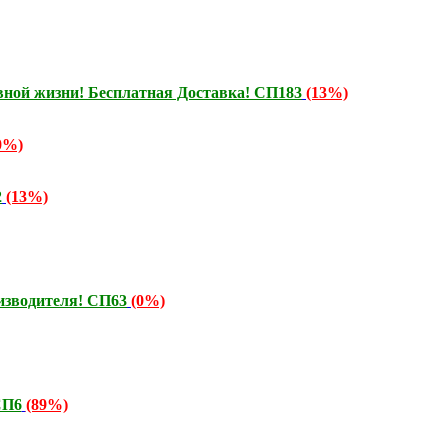
ой жизни! Бесплатная Доставка! СП183
(13%)
0%)
2
(13%)
изводителя! СП63
(0%)
СП6
(89%)