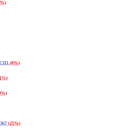
6%)
 СП1
(0%)
91%)
9%)
367
(25%)