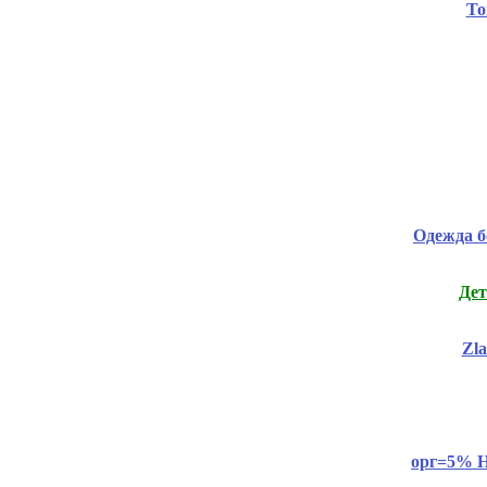
То
Одежда б
Дет
Zl
орг=5% Н