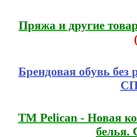
Пряжа и другие това
Брендовая обувь без 
СП
ТМ Pelican - Новая к
белья.