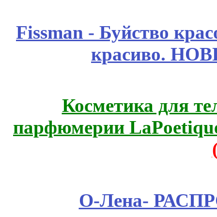
Fissmаn - Буйство крас
красиво. НО
Косметика для те
парфюмерии LaPoetique
О-Лена- РАСП