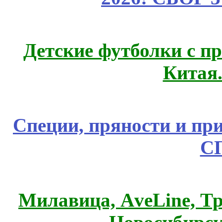
Детские футболки с п
Китая
Специи, пряности и пр
С
Милавица, АveLine, Тр