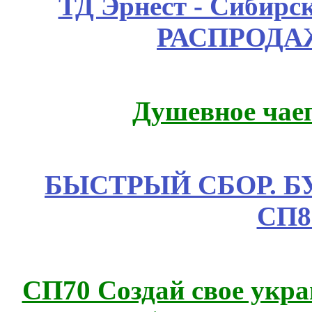
ТД Эрнест - Сибирс
РАСПРОДАЖ
Душевное чае
БЫСТРЫЙ СБОР. БУТИ
СП8
СП70 Создай свое укра