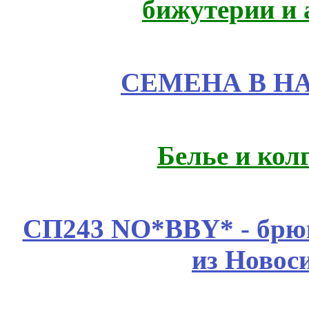
бижутерии и 
СЕМЕНА В Н
Белье и кол
СП243 NO*BBY* - брюк
из Новос