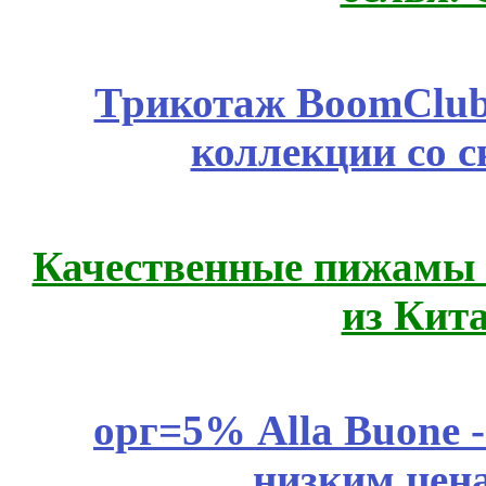
Трикотаж BoomClub
коллекции со с
Качественные пижамы 
из Кит
орг=5% Alla Buone -
низким цен