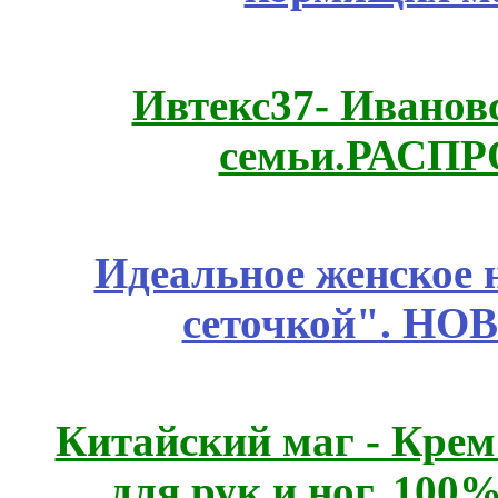
Ивтекс37- Иванов
семьи.РАСП
Идеальное женское н
сеточкой". НО
Китайский маг - Кре
для рук и ног. 10