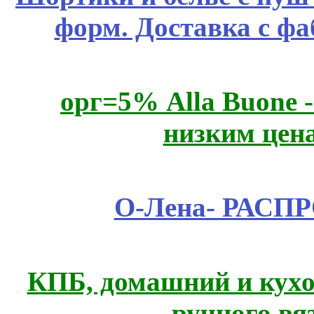
форм. Доставка с ф
орг=5% Alla Buone -
низким цен
О-Лена- РАСП
КПБ, домашний и кухо
ручного вя