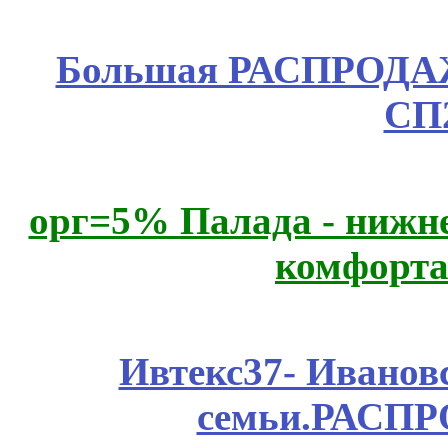
Большая РАСПРОДАЖА
СП
орг=5% Палада - нижне
комфорта
Ивтекс37- Иванов
семьи.РАСП