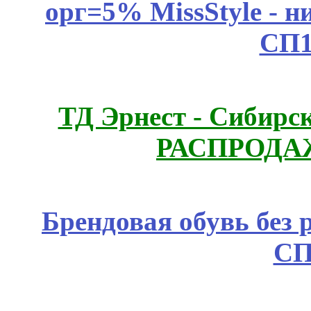
орг=5% MissStyle - н
СП1
ТД Эрнест - Сибирс
РАСПРОДАЖ
Брендовая обувь без 
СП