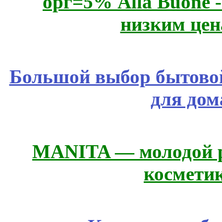
орг=5% Alla Buone -
низким цен
Большой выбор бытовой
для дом
MANITA — молодой р
космети