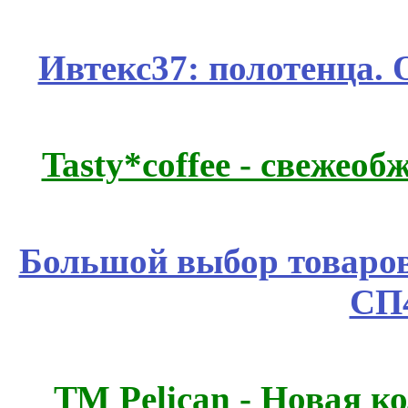
Ивтекс37: полотенца.
Tasty*coffee - свежео
Большой выбор товаров 
СП
ТМ Pelican - Новая к