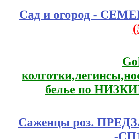
Сад и огород - СЕМ
Go
колготки,легинсы,н
белье по НИЗКИ
Саженцы роз. ПРЕДЗА
-СП