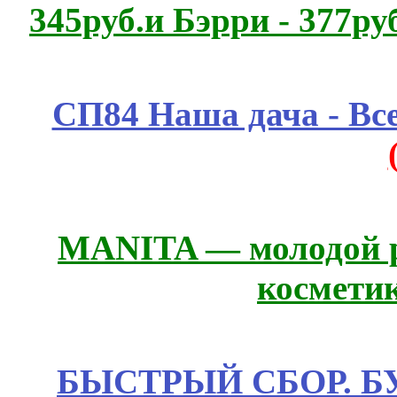
345руб.и Бэрри - 377руб
СП84 Наша дача - Все
MANITA — молодой р
космети
БЫСТРЫЙ СБОР. БУТИ