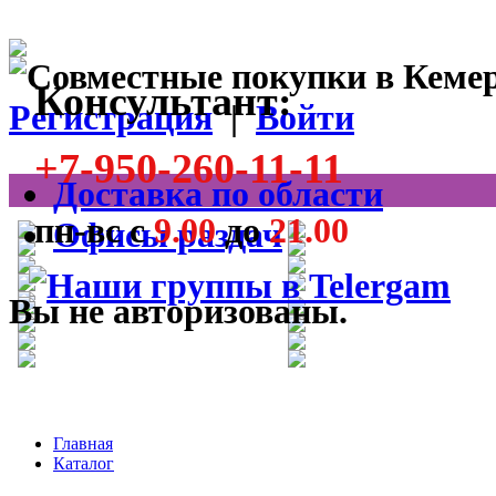
Консультант:
Регистрация
|
Войти
+7-950-260-11-11
Доставка по области
пн-вс с
9.00
до
21.00
Офисы раздач
Вы не авторизованы.
Главная
Каталог