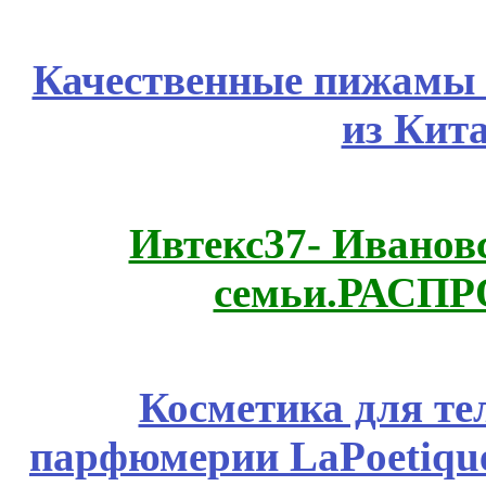
Качественные пижамы 
из Кит
Ивтекс37- Иванов
семьи.РАСП
Косметика для те
парфюмерии LaPoetique