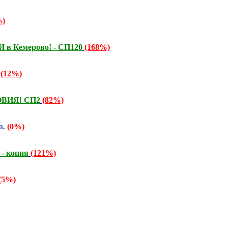
%)
 в Кемерово! - СП120
(168%)
(12%)
ОВИЯ! СП2
(82%)
а.
(0%)
 - копия
(121%)
(5%)