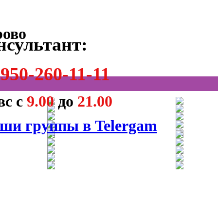
нсультант:
950-260-11-11
вс с
9.00
до
21.00