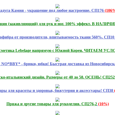
адуга Камня - украшение под любое настроение. СП176
(106
ещин (заживляющий) для рук и ног. 100% эффект. В НАЛИЧИИ
фибра от производителя, впитываемость ткани 560%. СП10
сметика Lebelage напрямую с Южной Кореи. ЧИТАЕМ УСЛ
 NO*BBY* - брюки, юбки! Быстрая доставка из Новосибирск
ийско-итальянский дизайн. Размеры от 40 до 58. ОСЕНЬ! СП252
ары для красоты и здоровья, бижутерия и аксессуары! СП38
Пряжа и другие товары для рукоделия. СП276-2
(10%)