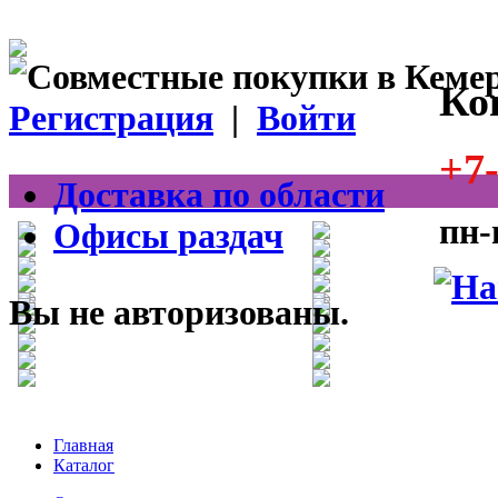
Ко
Регистрация
|
Войти
+7-
Доставка по области
пн-
Офисы раздач
Вы не авторизованы.
Главная
Каталог