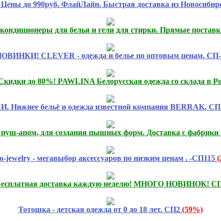
ны до 990руб. ФлайЛайн. Быстрая доставка из Новосибир
ондиционеры для белья и гели для стирки. Прямые поставк
ОВИНКИ! CLEVER - одежда и белье по оптовым ценам. СП-
дки до 80%! PAWLINA Белорусская одежда со склада в Ро
 Нижнее бельё и одежда известной компания BERRAK. СП
 пуш-апом, для создания пышных форм. Доставка с фабрики
to-jewelry - мегавыбор аксессуаров по низким ценам . -СП115
есплатная доставка каждую неделю! МНОГО НОВИНОК! СП
Тотошка - детская одежда от 0 до 18 лет. СП2
(59%)