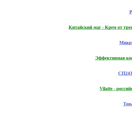
Р
Китайский маг - Крем от тр
Микро
Эффективная ко
СП243
Vilatte - росс
Тов