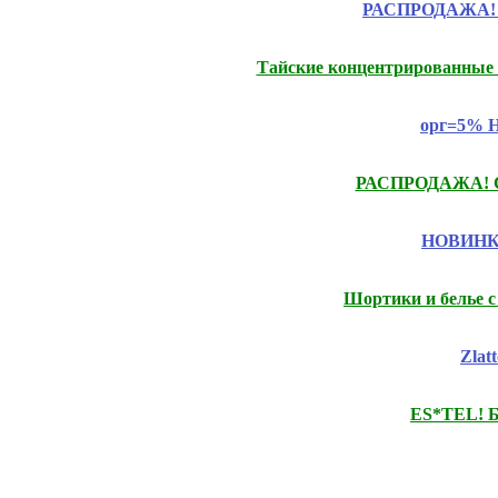
РАСПРОДАЖА! Це
Тайские концентрированные к
орг=5% Н
РАСПРОДАЖА! Ски
НОВИНКИ.
Шортики и белье с
Zlat
ES*TEL! Б