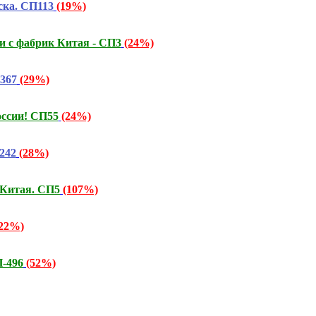
ска. СП113
(19%)
и с фабрик Китая - СП3
(24%)
367
(29%)
ссии! СП55
(24%)
242
(28%)
 Китая. СП5
(107%)
(22%)
-496
(52%)