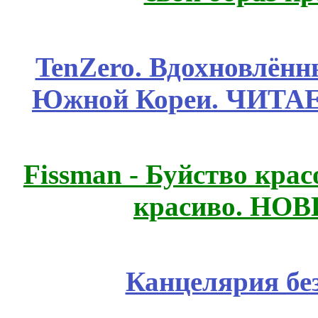
TenZero. Вдохновлён
Южной Кореи. ЧИТА
Fissmаn - Буйство крас
красиво. НО
Канцелярия бе