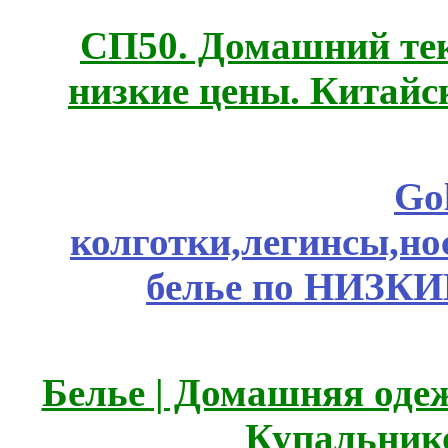
СП50. Домашний те
низкие цены. Китайс
Go
колготки,легинсы,н
белье по НИЗКИ
Белье | Домашняя оде
Купальник