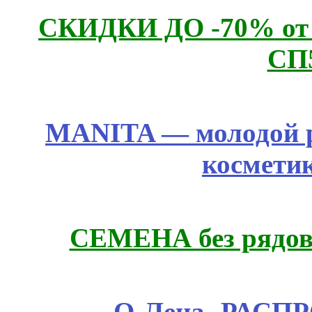
СКИДКИ ДО -70% о
СП
MANITA — молодой р
космети
СЕМЕНА без рядов
О-Лена- РАСП