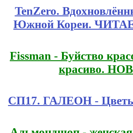
TenZero. Вдохновлён
Южной Кореи. ЧИТА
Fissmаn - Буйство крас
красиво. НО
СП17. ГАЛЕОН - Цветы,
Альмондшоп - женская