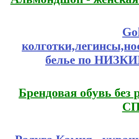
Go
колготки,легинсы,н
белье по НИЗКИ
Брендовая обувь без 
СП