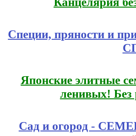
Канцелярия бе
Специи, пряности и пр
С
Японские элитные се
ленивых! Без
Сад и огород - СЕМ