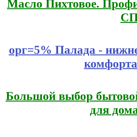
Масло Пихтовое. Профи
СП
орг=5% Палада - нижне
комфорта
Большой выбор бытовой
для дом