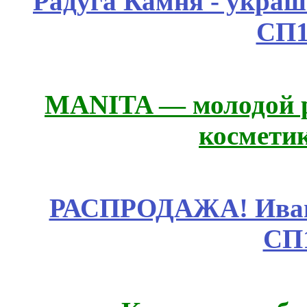
Радуга Камня - украш
СП1
MANITA — молодой р
космети
РАСПРОДАЖА! Ивано
СП