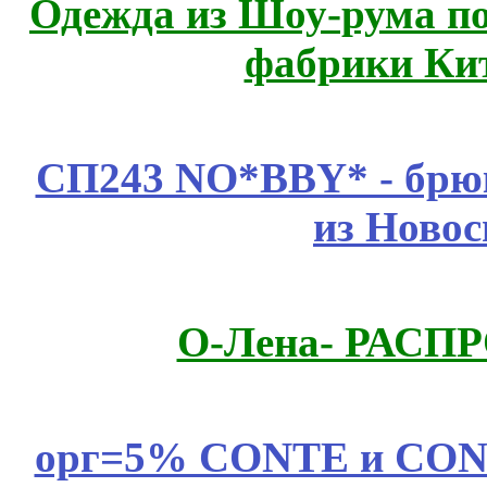
Одежда из Шоу-рума по
фабрики Ки
СП243 NO*BBY* - брюк
из Новос
О-Лена- РАСП
орг=5% CONTE и CONTE