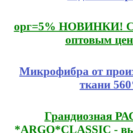
орг=5% НОВИНКИ! CLE
оптовым цен
Микрофибра от прои
ткани 56
Грандиозная Р
*ARGO*CLASSIC - выс