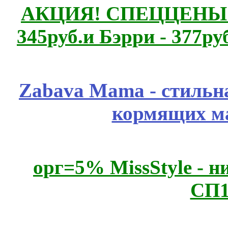
АКЦИЯ! СПЕЦЦЕНЫ н
345руб.и Бэрри - 377руб
Zabava Mama - стильн
кормящих м
орг=5% MissStyle - н
СП1