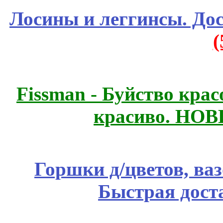
Лосины и леггинсы. До
Fissmаn - Буйство крас
красиво. НО
Горшки д/цветов, ва
Быстрая дост