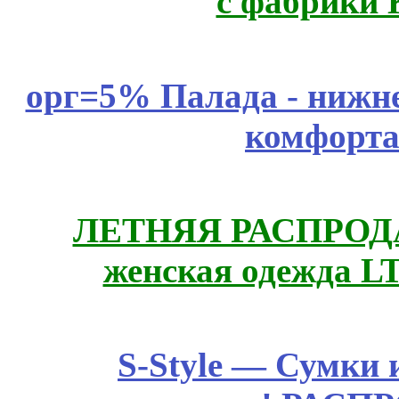
с фабрики 
орг=5% Палада - нижне
комфорта
ЛЕТНЯЯ РАСПРОДА
женская одежда LT
S-Style — Сумки 