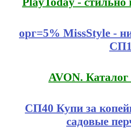
PlayToday - стильно
орг=5% MissStyle - н
СП1
AVON. Каталог
СП40 Купи за копей
садовые пер