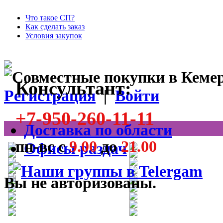
Что такое СП?
Как сделать заказ
Условия закупок
Консультант:
Регистрация
|
Войти
+7-950-260-11-11
Доставка по области
пн-вс с
9.00
до
21.00
Офисы раздач
Вы не авторизованы.