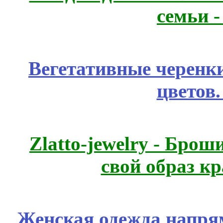
семьи 
Вегетативные черенк
цветов
Zlatto-jewelry - Бро
свой образ к
Женская одежда напря