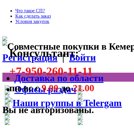
Что такое СП?
Как сделать заказ
Условия закупок
Консультант:
Регистрация
|
Войти
+7-950-260-11-11
Доставка по области
пн-вс с
9.00
до
21.00
Офисы раздач
Вы не авторизованы.