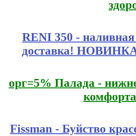
здор
RENI 350 - наливна
доставка! НОВИНКА!!
орг=5% Палада - нижне
комфорта
Fissmаn - Буйство крас