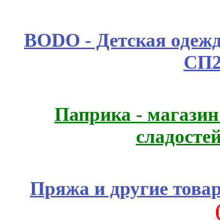
BODO - Детская одежд
СП2
Паприка - магазин
сладосте
Пряжа и другие това