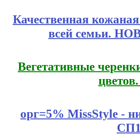
Качественная кожаная
всей семьи. Н
Вегетативные черенк
цветов
орг=5% MissStyle - н
СП1