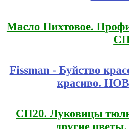
Масло Пихтовое. Профи
СП
Fissmаn - Буйство крас
красиво. НО
СП20. Луковицы тюль
другие цветы