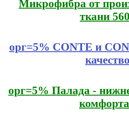
Микрофибра от прои
ткани 56
орг=5% CONTE и CONTE
качеств
орг=5% Палада - нижне
комфорта