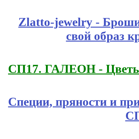
Zlatto-jewelry - Бро
свой образ к
СП17. ГАЛЕОН - Цветы,
Специи, пряности и пр
С