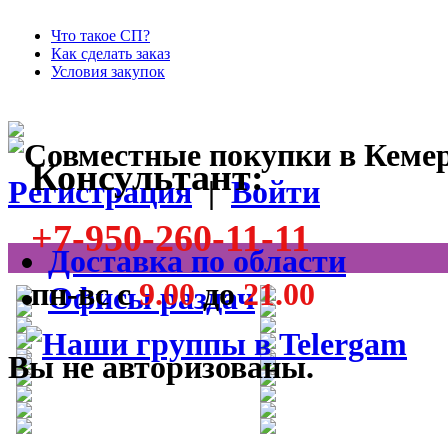
Что такое СП?
Как сделать заказ
Условия закупок
Консультант:
Регистрация
|
Войти
+7-950-260-11-11
Доставка по области
пн-вс с
9.00
до
21.00
Офисы раздач
Вы не авторизованы.