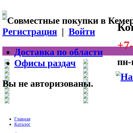
Ко
Регистрация
|
Войти
+7-
Доставка по области
пн-
Офисы раздач
Вы не авторизованы.
Главная
Каталог