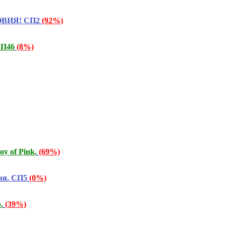
ОВИЯ! СП2
(92%)
СП46
(8%)
y of Pink.
(69%)
ая. СП5
(0%)
.
(39%)