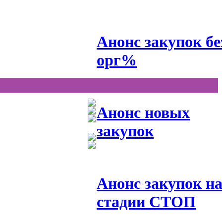
Анонс закупок бе
орг%
Анонс новых
закупок
Анонс закупок н
стадии СТОП