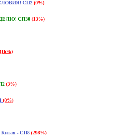
УСЛОВИЯ! СП2
(0%)
ЕДЕЛЮ! СП30
(13%)
(16%)
П2
(3%)
1
(0%)
 Китая - СП8
(298%)