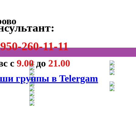
нсультант:
950-260-11-11
вс с
9.00
до
21.00