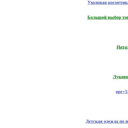
Уходовая космети
Большой выбор т
Натал
Лукови
орг=5
Детская одежда по 