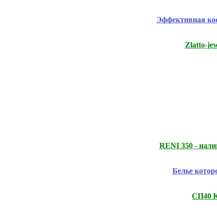
Эффективная ко
Zlatto-j
RENI 350 - нали
Белье котор
СП40 К