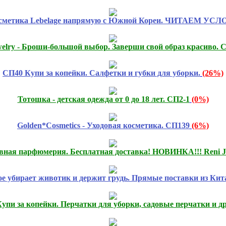
сметика Lebelage напрямую с Южной Кореи. ЧИТАЕМ УСЛ
ewelry - Броши-большой выбор. Заверши свой образ красиво. 
СП40 Купи за копейки. Салфетки и губки для уборки.
(26%)
Тотошка - детская одежда от 0 до 18 лет. СП2-1
(0%)
Golden*Cosmetics - Уходовая косметика. СП139
(6%)
вная парфюмерия. Бесплатная доставка! НОВИНКА!!! Reni Jo
ое убирает животик и держит грудь. Прямые поставки из Кит
упи за копейки. Перчатки для уборки, садовые перчатки и др