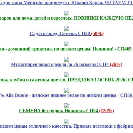
ка для лица Medicube напрямую с Южной Кореи. ЧИТАЕМ 
оваров для дома, детей и взрослых. НОВИНКИ КАЖДУЮ Н
Сад и огород. Семена. СП20
(50%)
и - домашний трикотаж по низким ценам. Новинки! - СП465
Мультибрендовая одежда до 76 размера! СП4
(26%)
цы, клубни и саженцы цветов. ПРЕДЗАКАЗ ОСЕНЬ 2026! С
% Alla Buone - женское нижнее белье по низким ценам - СП36
СЕМЕНА без рядов. Новинки. СП94
(120%)
низким ценам отличного качества. Прямые поставки с фабрик