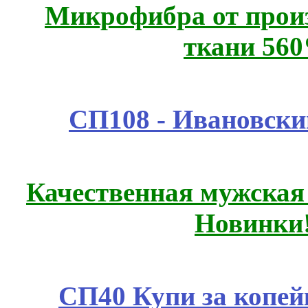
Микрофибра от прои
ткани 56
СП108 - Ивановск
Качественная мужская
Новинки
СП40 Купи за копей