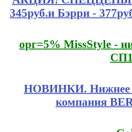
345руб.и Бэрри - 377руб
орг=5% MissStyle - н
СП1
НОВИНКИ. Нижнее б
компания BE