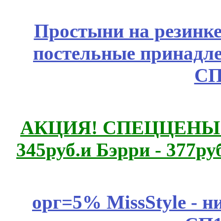
Простыни на резинке
постельные принадле
СП
АКЦИЯ! СПЕЦЦЕНЫ н
345руб.и Бэрри - 377руб
орг=5% MissStyle - н