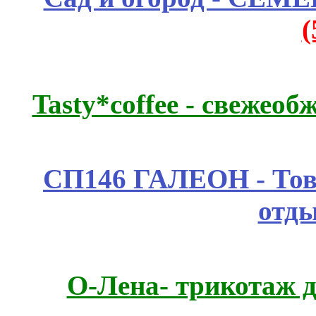
Tasty*coffee - свежео
СП146 ГАЛЕОН - Това
отды
О-Лена- трикотаж д