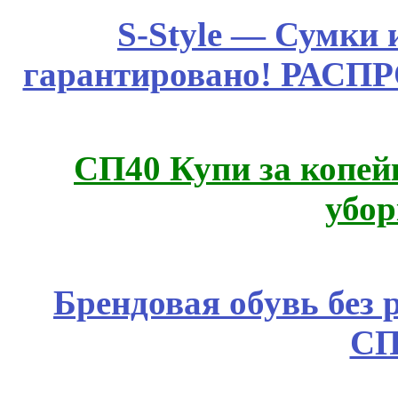
S-Style — Сумки 
гарантировано! РАСП
СП40 Купи за копей
убор
Брендовая обувь без 
СП