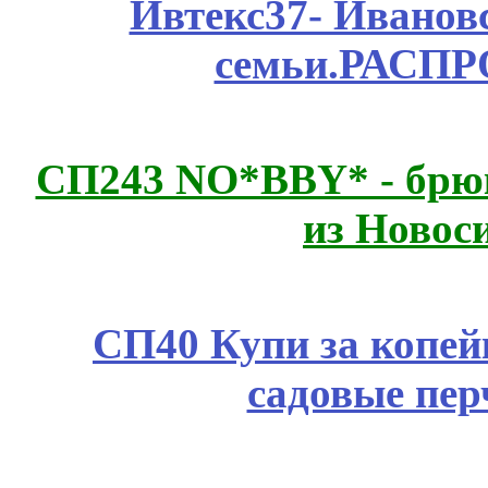
Ивтекс37- Иванов
семьи.РАСП
СП243 NO*BBY* - брюк
из Новос
СП40 Купи за копей
садовые пер