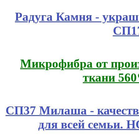
Радуга Камня - украш
СП1
Микрофибра от прои
ткани 56
СП37 Милаша - качеств
для всей семьи. 