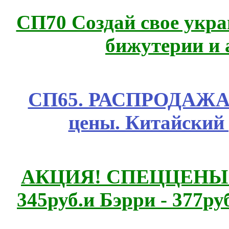
СП70 Создай свое укра
бижутерии и 
СП65. РАСПРОДАЖА! 
цены. Китайский
АКЦИЯ! СПЕЦЦЕНЫ н
345руб.и Бэрри - 377руб