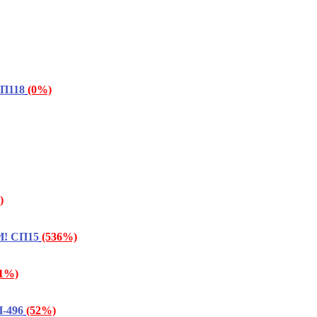
СП118
(0%)
)
И! СП15
(536%)
91%)
-496
(52%)