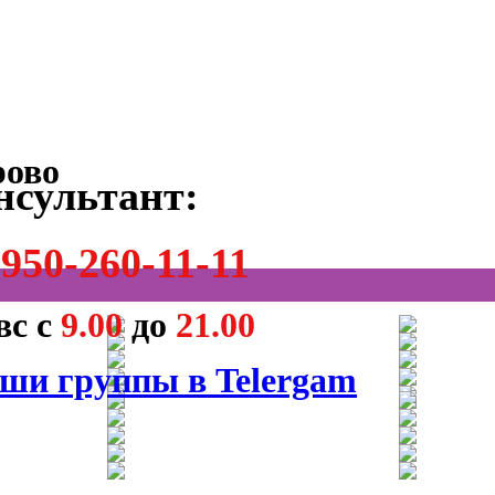
нсультант:
950-260-11-11
вс с
9.00
до
21.00