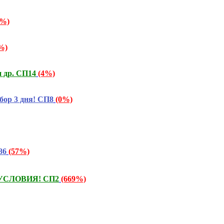
9%)
%)
и др. СП14
(4%)
бор 3 дня! СП8
(0%)
86
(57%)
М УСЛОВИЯ! СП2
(669%)