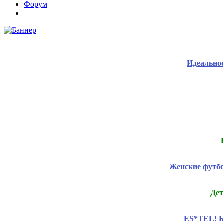
Форум
Идеальное
Женские футб
Дет
ES*TEL! Б