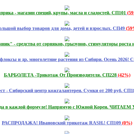
прика - магазин специй, крупы, масла и сладостей. СП101
(5
ольшой выбор товаров для дома, детей и взрослых. СП49
(59
ник" - средства от сорняков, грызунов, стимуляторы роста 
флоксы и др. многолетние растения из Сибири. Осень 2026! С
БАРБОЛЕТА -Трикотаж От Производителя. СП228
(42%)
ст - Сибирский центр кожгалантереи. Сумки от 200 руб. СП1
ода в каждой формуле! Напрямую с Южной Кореи. ЧИТАЕ
РАСПРОДАЖА! Ивановский трикотаж RASH.! СП109
(0%)