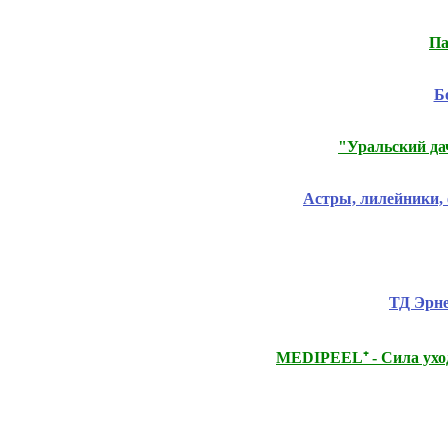
Па
Б
"Уральский дач
Астры, лилейники, 
ТД Эрне
MEDIPEEL⁺ - Сила ух