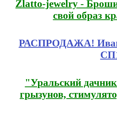
Zlatto-jewelry - Бро
свой образ к
РАСПРОДАЖА! Ивано
СП
"Уральский дачник"
грызунов, стимулято