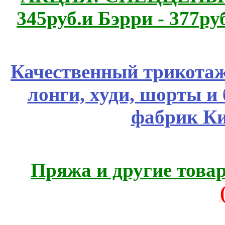
345руб.и Бэрри - 377руб
Качественный трикотаж
лонги, худи, шорты и
фабрик Ки
Пряжа и другие това