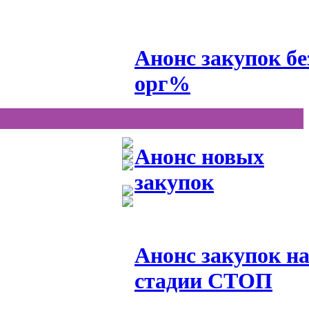
Анонс закупок бе
орг%
Анонс новых
закупок
Анонс закупок н
стадии СТОП