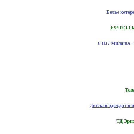
Белье котор
ES*TEL! Б
СП37 Милаша - 
Тов
Детская одежда по 
ТД Эрне