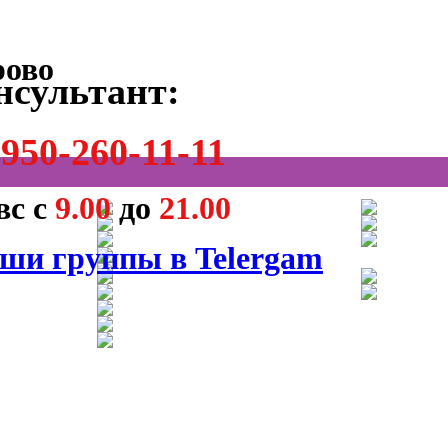
нсультант:
950-260-11-11
вс с
9.00
до
21.00