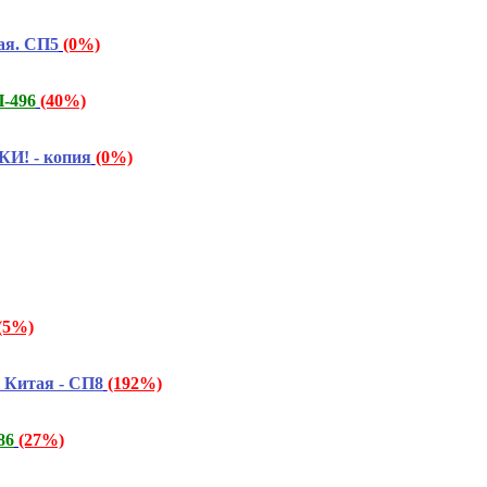
ая. СП5
(0%)
-496
(40%)
КИ! - копия
(0%)
(5%)
 Китая - СП8
(192%)
86
(27%)