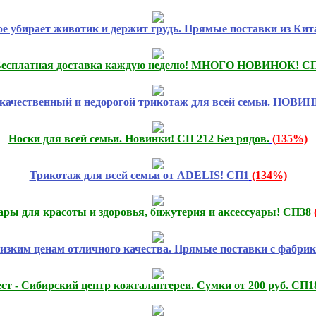
ое убирает животик и держит грудь. Прямые поставки из Кит
есплатная доставка каждую неделю! МНОГО НОВИНОК! СП
качественный и недорогой трикотаж для всей семьи. НОВИН
Носки для всей семьи. Новинки! СП 212 Без рядов.
(135%)
Трикотаж для всей семьи от ADELIS! СП1
(134%)
ары для красоты и здоровья, бижутерия и аксессуары! СП38
низким ценам отличного качества. Прямые поставки с фабрик
ст - Сибирский центр кожгалантереи. Сумки от 200 руб. СП1