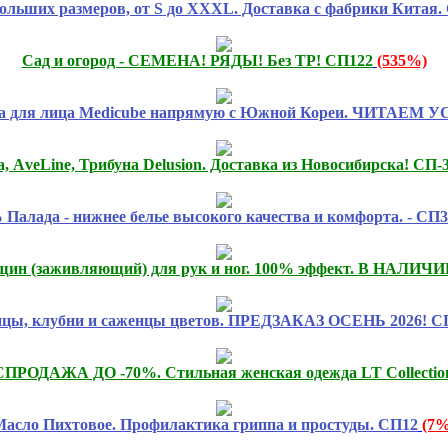
ольших размеров, от S до XXXL. Доставка с фабрики Китая.
Сад и огород - СЕМЕНА! РЯДЫ! Без ТР! СП122
(535%)
ка для лица Medicube напрямую с Южной Кореи. ЧИТАЕМ 
 АveLine, Трибуна Delusion. Доставка из Новосибирска! CП-
 Палада - нижнее белье высокого качества и комфорта. - СП
ещин (заживляющий) для рук и ног. 100% эффект. В НАЛИЧИИ
цы, клубни и саженцы цветов. ПРЕДЗАКАЗ ОСЕНЬ 2026! С
РОДАЖА ДО -70%. Стильная женская одежда LT Collectio
Масло Пихтовое. Профилактика гриппа и простуды. СП12
(7%