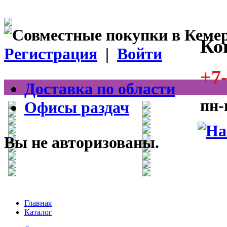
Ко
Регистрация
|
Войти
+7-
Доставка по области
пн-
Офисы раздач
Вы не авторизованы.
Главная
Каталог