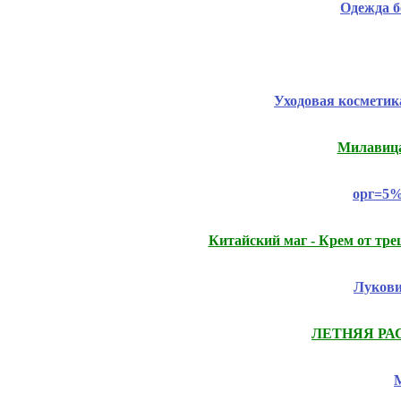
Одежда б
Уходовая космети
Милавица,
орг=5%
Китайский маг - Крем от тр
Лукови
ЛЕТНЯЯ РАСП