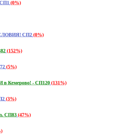
 СП1
(0%)
УСЛОВИЯ! СП2
(0%)
382
(152%)
372
(5%)
 в Кемерово! - СП120
(131%)
П2
(3%)
n. СП83
(47%)
)