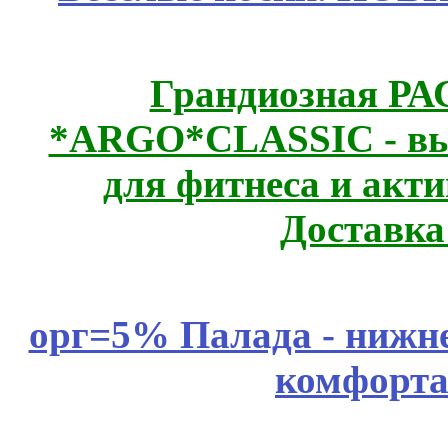
Грандиозная Р
*ARGO*CLASSIC - выс
для фитнеса и акт
Доставка
орг=5% Палада - нижне
комфорта