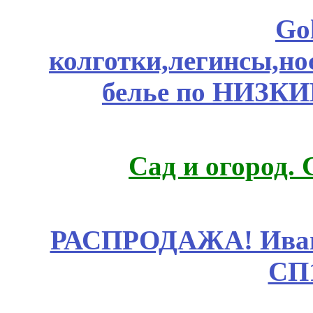
Go
колготки,легинсы,н
белье по НИЗКИ
Сад и огород.
РАСПРОДАЖА! Ивано
СП