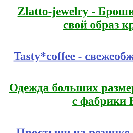
Zlatto-jewelry - Бро
свой образ к
Tasty*coffee - свежео
Одежда больших размер
с фабрики 
Простыни на резинке