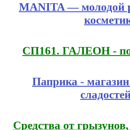
MANITA — молодой р
космети
СП161. ГАЛЕОН - п
Паприка - магазин
сладосте
Средства от грызунов,