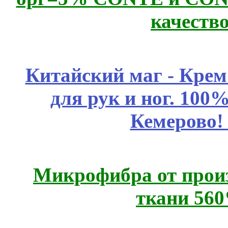
качеств
Китайский маг - Кре
для рук и ног. 10
Кемерово!
Микрофибра от прои
ткани 56