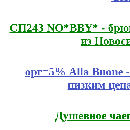
СП243 NO*BBY* - брюк
из Новос
орг=5% Alla Buone -
низким цен
Душевное чае