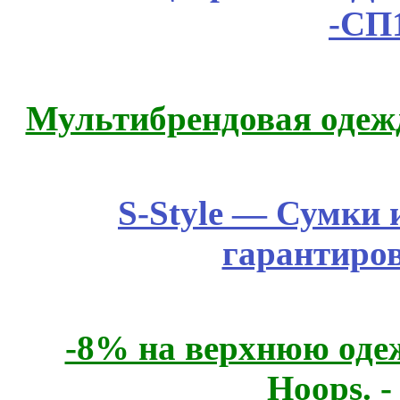
-СП
Мультибрендовая одежд
S-Style — Сумки 
гарантиро
-8% на верхнюю одеж
Hoops. 