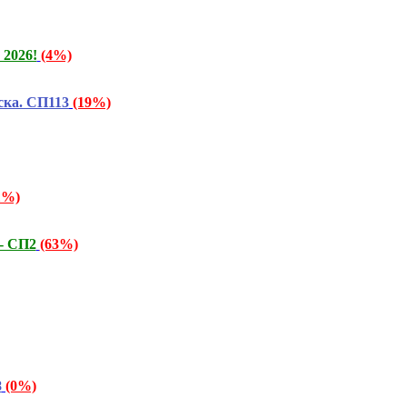
2026!
(4%)
ска. СП113
(19%)
1%)
- СП2
(63%)
8
(0%)