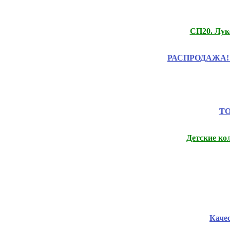
СП20. Лук
РАСПРОДАЖА! Це
ТО
Детские ко
Каче