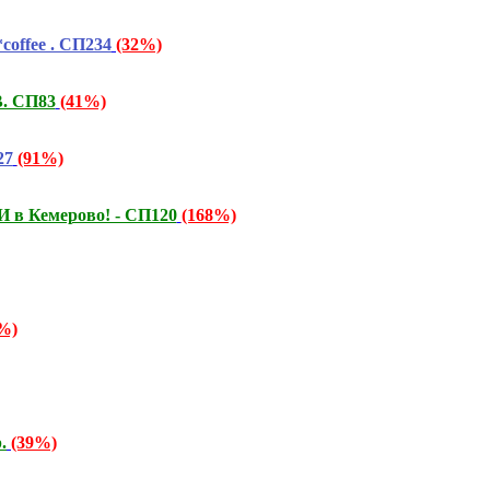
offee . СП234
(32%)
. СП83
(41%)
27
(91%)
 в Кемерово! - СП120
(168%)
%)
.
(39%)