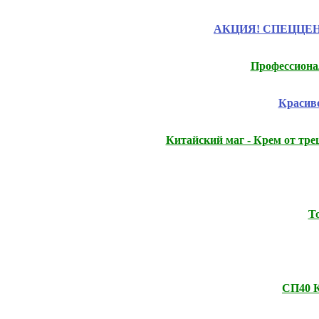
АКЦИЯ! СПЕЦЦЕНЫ на
Профессиона
Красиво
Китайский маг - Крем от тр
Т
СП40 К