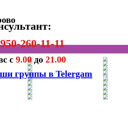
нсультант:
950-260-11-11
вс с
9.00
до
21.00