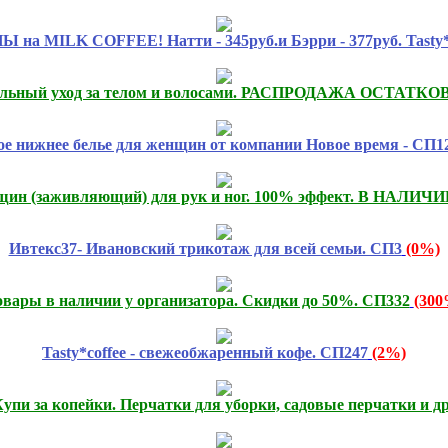
 MILK COFFEE! Натти - 345руб.и Бэрри - 377руб. Tasty*c
льный уход за телом и волосами. РАСПРОДАЖА ОСТАТКОВ
е нижнее белье для женщин от компании Новое время - СП1
ещин (заживляющий) для рук и ног. 100% эффект. В НАЛИЧИИ
Ивтекс37- Ивановский трикотаж для всей семьи. СП3
(0%)
овары в наличии у организатора. Скидки до 50%. СП332
(300
Tasty*coffee - свежеобжаренный кофе. СП247
(2%)
упи за копейки. Перчатки для уборки, садовые перчатки и др