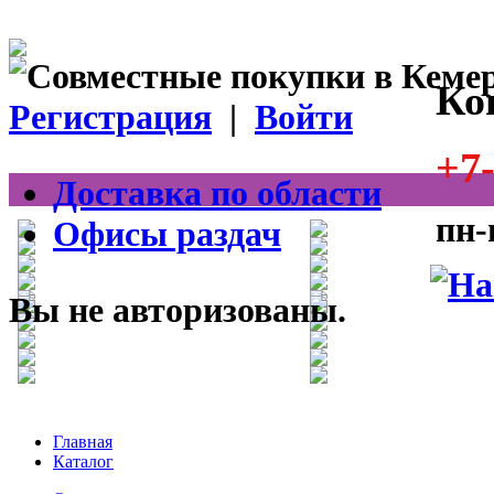
Ко
Регистрация
|
Войти
+7-
Доставка по области
пн-
Офисы раздач
Вы не авторизованы.
Главная
Каталог