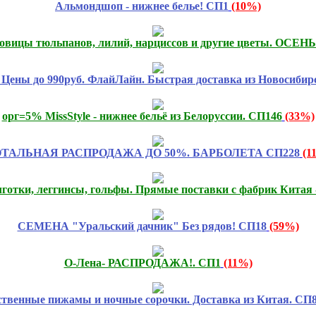
Альмондшоп - нижнее белье! СП1
(10%)
овицы тюльпанов, лилий, нарциссов и другие цветы. ОСЕНЬ 
ны до 990руб. ФлайЛайн. Быстрая доставка из Новосибир
орг=5% MissStyle - нижнее бельё из Белоруссии. СП146
(33%)
ТАЛЬНАЯ РАСПРОДАЖА ДО 50%. БАРБОЛЕТА СП228
(1
лготки, леггинсы, гольфы. Прямые поставки с фабрик Китая 
СЕМЕНА "Уральский дачник" Без рядов! СП18
(59%)
О-Лена- РАСПРОДАЖА!. СП1
(11%)
ственные пижамы и ночные сорочки. Доставка из Китая. СП