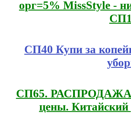
орг=5% MissStyle - н
СП1
СП40 Купи за копей
убор
СП65. РАСПРОДАЖА! 
цены. Китайский