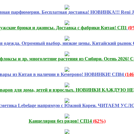
вная парфюмерия. Бесплатная доставка! НОВИНКА!!! Reni Jo
ужские брюки и джинсы. Доставка с фабрики Китая! СП1
(0
я одежда. Огромный выбор, низкие цены. Китайский рынок 
флоксы и др. многолетние растения из Сибири. Осень 2026! С
вары из Китая в наличии в Кемерово! НОВИНКИ! СП84
(14
оваров для дома, детей и взрослых. НОВИНКИ КАЖДУЮ 
сметика Lebelage напрямую с Южной Кореи. ЧИТАЕМ УСЛ
Канцелярия без рядов! СП14
(62%)