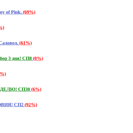
y of Pink.
(69%)
%)
Садовод.
(61%)
бор 3 дня! СП8
(0%)
6%)
НЕДЕЛЮ! СП30
(6%)
ОВИЯ! СП2
(92%)