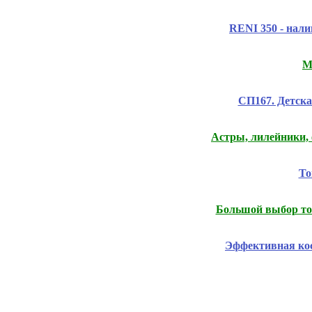
RENI 350 - нали
М
СП167. Детска
Астры, лилейники, 
То
Большой выбор т
Эффективная ко