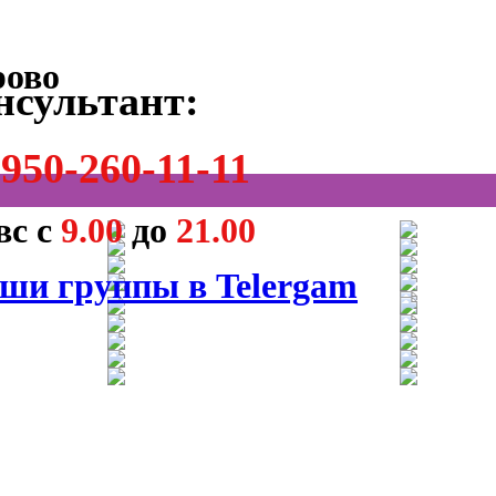
нсультант:
950-260-11-11
вс с
9.00
до
21.00