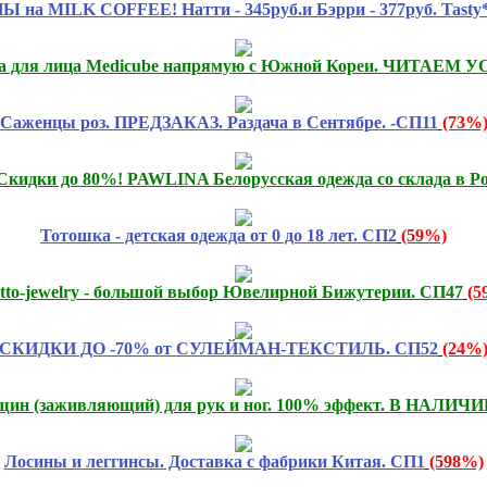
 MILK COFFEE! Натти - 345руб.и Бэрри - 377руб. Tasty*c
ка для лица Medicube напрямую с Южной Кореи. ЧИТАЕМ 
Саженцы роз. ПРЕДЗАКАЗ. Раздача в Сентябре. -СП11
(73%
дки до 80%! PAWLINA Белорусская одежда со склада в Ро
Тотошка - детская одежда от 0 до 18 лет. СП2
(59%)
atto-jewelry - большой выбор Ювелирной Бижутерии. СП47
(5
СКИДКИ ДО -70% от СУЛЕЙМАН-ТЕКСТИЛЬ. СП52
(24%
ещин (заживляющий) для рук и ног. 100% эффект. В НАЛИЧИИ
Лосины и леггинсы. Доставка с фабрики Китая. СП1
(598%)