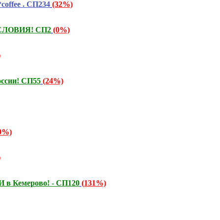
offee . СП234
(32%)
УСЛОВИЯ! СП2
(0%)
)
ссии! СП55
(24%)
9%)
)
 в Кемерово! - СП120
(131%)