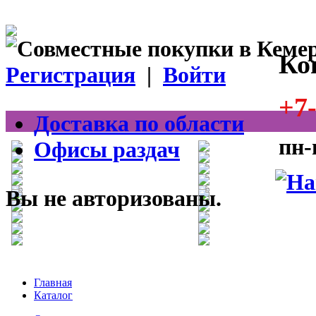
Ко
Регистрация
|
Войти
+7-
Доставка по области
пн-
Офисы раздач
Вы не авторизованы.
Главная
Каталог