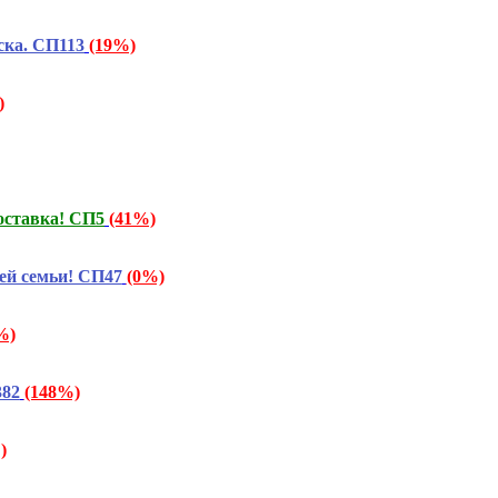
ска. СП113
(19%)
)
оставка! СП5
(41%)
ей семьи! СП47
(0%)
%)
382
(148%)
)