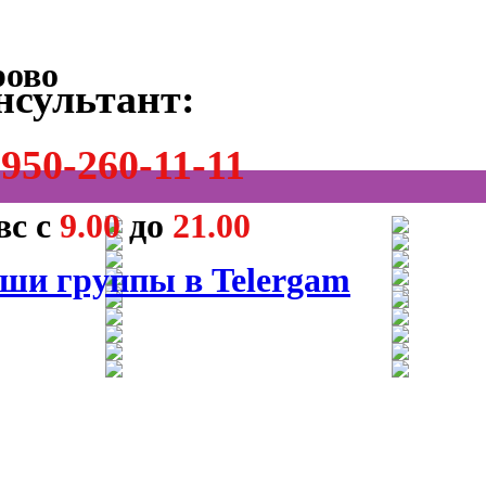
нсультант:
950-260-11-11
вс с
9.00
до
21.00