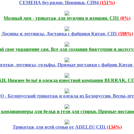
СЕМЕНА без рядов. Новинки. СП94
(151%)
Модный дом - трикотаж для мужчин и женщин. СП1
(0%)
Лосины и леггинсы. Доставка с фабрики Китая. СП1
(598%)
й свое украшение сам. Все для создания бижутерии и аксессу
лготки, леггинсы, гольфы. Прямые поставки с фабрик Китая 
. Нижнее бельё и одежда известной компания BERRAK. С
- Белорусский трикотаж и одежда из Белоруссии. Весна-лет
кондиционеры для белья и гели для стирки. Прямые поставк
Трикотаж для всей семьи от ADELIS! СП1
(134%)