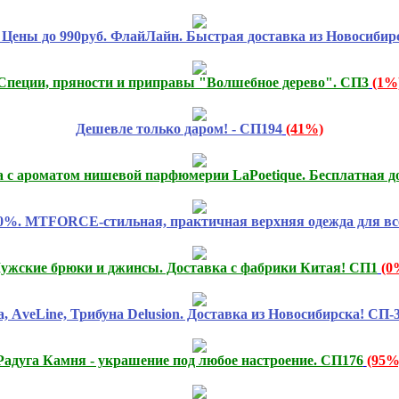
ны до 990руб. ФлайЛайн. Быстрая доставка из Новосибир
Специи, пряности и приправы "Волшебное дерево". СП3
(1%
Дешевле только даром! - СП194
(41%)
а с ароматом нишевой парфюмерии LaPoetique. Бесплатная д
80%. MTFORCE-стильная, практичная верхняя одежда для вс
ужские брюки и джинсы. Доставка с фабрики Китая! СП1
(0
 АveLine, Трибуна Delusion. Доставка из Новосибирска! CП-
Радуга Камня - украшение под любое настроение. СП176
(95%