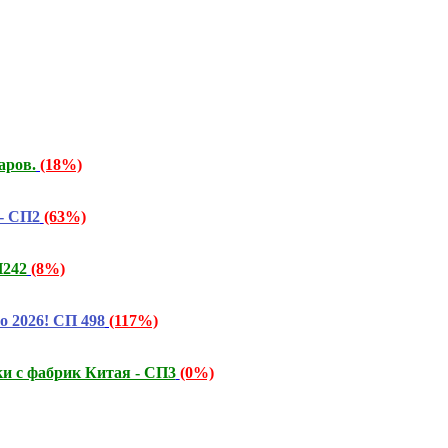
аров.
(18%)
- СП2
(63%)
П242
(8%)
о 2026! СП 498
(117%)
и с фабрик Китая - СП3
(0%)