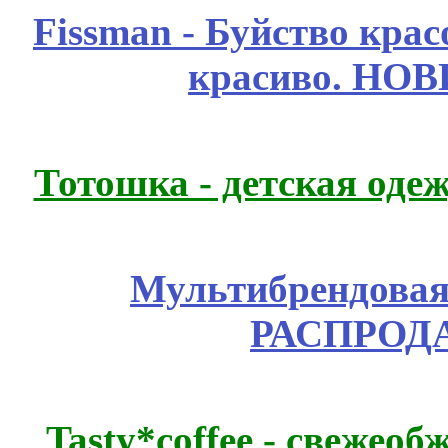
Fissmаn - Буйство крас
красиво. НО
Тотошка - детская одеж
Мультибрендовая 
РАСПРОД
Tasty*coffee - свежео