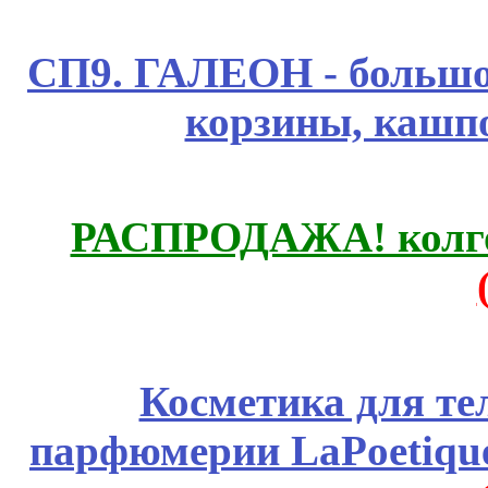
СП9. ГАЛЕОН - большо
корзины, каш
РАСПРОДАЖА! колгот
Косметика для те
парфюмерии LaPoetique