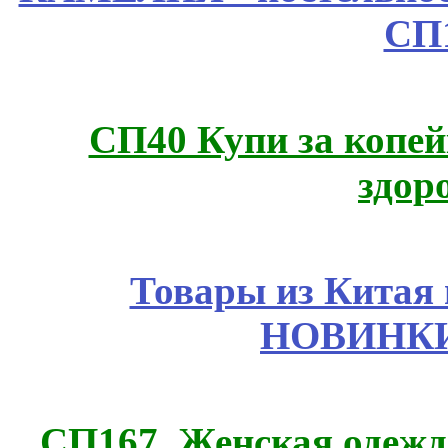
СП
СП40 Купи за копей
здор
Товары из Китая 
НОВИНКИ
СП167. Женская одежд