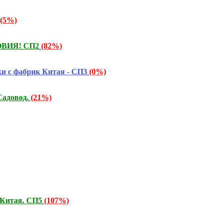
(5%)
ОВИЯ! СП2
(82%)
и с фабрик Китая - СП3
(0%)
адовод.
(21%)
 Китая. СП5
(107%)