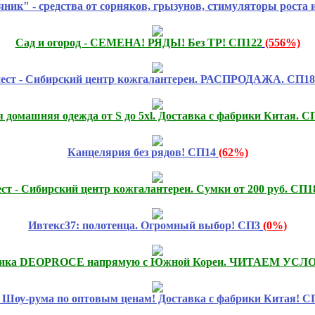
ник" - средства от сорняков, грызунов, стимуляторы роста 
Сад и огород - СЕМЕНА! РЯДЫ! Без ТР! СП122
(556%)
ест - Сибирский центр кожгалантереи. РАСПРОДАЖА. СП18
 домашняя одежда от S до 5xl. Доставка с фабрики Китая. С
Канцелярия без рядов! СП14
(62%)
ст - Сибирский центр кожгалантереи. Сумки от 200 руб. СП1
Ивтекс37: полотенца. Огромный выбор! СП3
(0%)
етика DEOPROCE напрямую с Южной Кореи. ЧИТАЕМ УСЛ
 Шоу-рума по оптовым ценам! Доставка с фабрики Китая! С