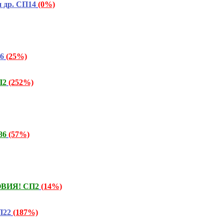
и др. СП14
(0%)
6
(25%)
П2
(252%)
86
(57%)
ОВИЯ! СП2
(14%)
П22
(187%)