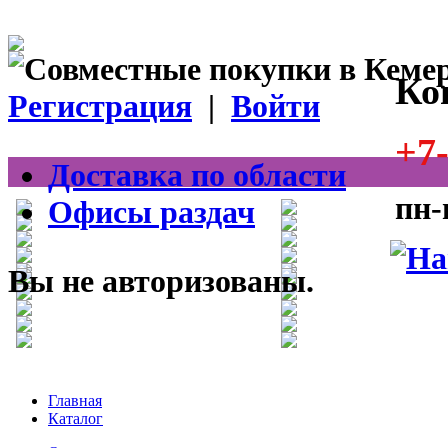
Ко
Регистрация
|
Войти
+7-
Доставка по области
пн-
Офисы раздач
Вы не авторизованы.
Главная
Каталог