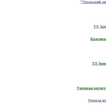
"Уральский дач
ТД Эрн
Красивая
ТД Эрне
Уходовая косм
Одежда из