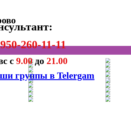
нсультант:
950-260-11-11
вс с
9.00
до
21.00