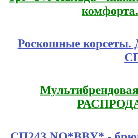
комфорта.
Роскошные корсеты. 
С
Мультибрендовая 
РАСПРОД
СП243 NO*BBY* - брюк