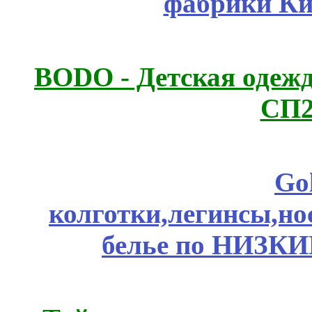
фабрики Ки
BODO - Детская одежд
СП2
Go
колготки,легинсы,н
белье по НИЗКИ